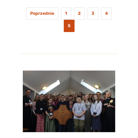
Poprzednie
1
2
3
4
5