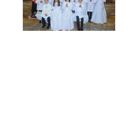
I Komunia św.
20 maja, 2024
Dnia 19 maja 2024 roku w naszej parafii odbyła
Dowiedz się więcej
się…
Parafia św. Jana Chrzciciela w Potoku Górnym
Copyright © 2026 . All Rights Reserved.