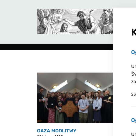
O
Ur
Św
za
23
O
OAZA MODLITWY
Ur