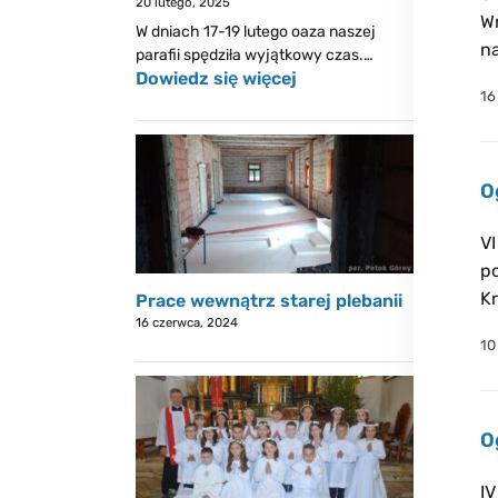
20 lutego, 2025
Wn
W dniach 17-19 lutego oaza naszej
na
parafii spędziła wyjątkowy czas.…
Dowiedz się więcej
16
O
VI
po
Kr
Prace wewnątrz starej plebanii
16 czerwca, 2024
10
O
IV