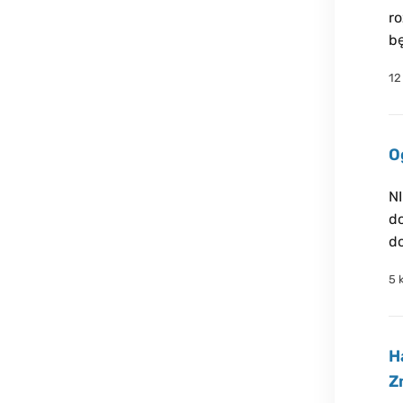
ro
bę
12
O
N
d
do
5 
H
Z