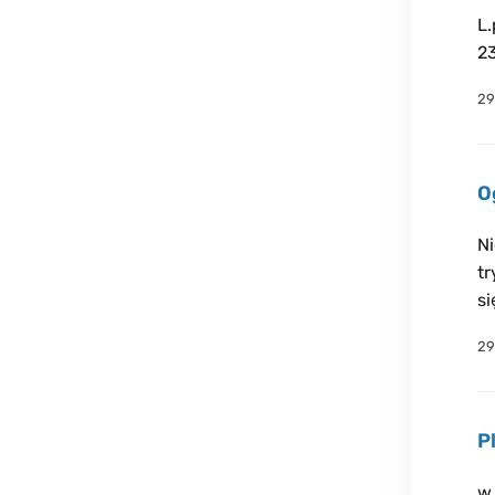
L.
2
29
O
Ni
tr
si
29
P
w 