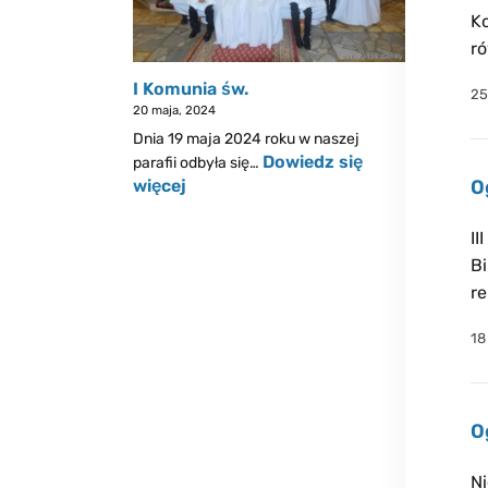
Ko
ró
I Komunia św.
25
20 maja, 2024
Dnia 19 maja 2024 roku w naszej
Dowiedz się
parafii odbyła się…
więcej
O
II
Bi
re
18
O
Ni