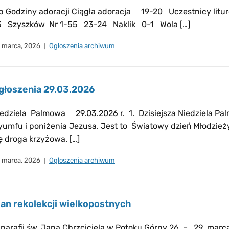
p Godziny adoracji Ciągła adoracja 19-20 Uczestnicy litur
3 Szyszków Nr 1-55 23-24 Naklik 0-1 Wola […]
 marca, 2026
Ogłoszenia archiwum
głoszenia 29.03.2026
edziela Palmowa 29.03.2026 r. 1. Dzisiejsza Niedziela Palm
yumfu i poniżenia Jezusa. Jest to Światowy dzień Młodzież
ę droga krzyżowa. […]
 marca, 2026
Ogłoszenia archiwum
lan rekolekcji wielkopostnych
parafii św. Jana Chrzciciela w Potoku Górny 26 – 29 marca