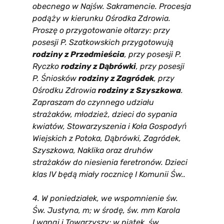
obecnego w Najśw. Sakramencie. Procesja
podąży w kierunku Ośrodka Zdrowia.
Proszę o przygotowanie ołtarzy: przy
posesji P. Szatkowskich przygotowują
rodziny z Przedmieścia
, przy posesji P.
Ryczko
rodziny z Dąbrówki
, przy posesji
P. Śniosków
rodziny z Zagródek
, przy
Ośrodku Zdrowia
rodziny z Szyszkowa
.
Zapraszam do czynnego udziału
strażaków, młodzież, dzieci do sypania
kwiatów, Stowarzyszenia i Koła Gospodyń
Wiejskich z Potoka, Dąbrówki, Zagródek,
Szyszkowa, Naklika oraz druhów
strażaków do niesienia feretronów. Dzieci
klas IV będą miały rocznicę I Komunii Św..
4. W poniedziałek, we wspomnienie św.
Św. Justyna, m; w środę, św. mm Karola
Lwangi i Towarzyszy; w piątek, św.