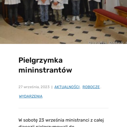
Pielgrzymka
mininstrantów
27 września, 2023
AKTUALNOŚCI
,
ROBOCZE
,
WYDARZENIA
W sobotę 23 września ministranci z całej
diecezji pielgrzymowali do