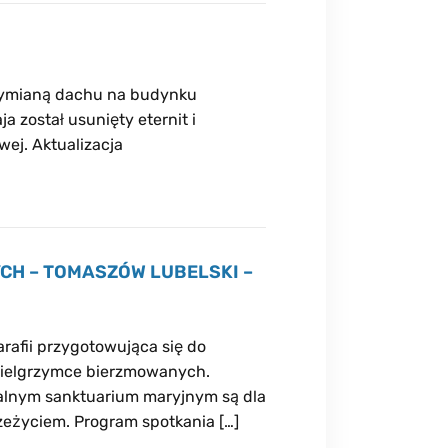
wymianą dachu na budynku
 został usunięty eternit i
ej. Aktualizacja
CH – TOMASZÓW LUBELSKI –
arafii przygotowująca się do
 pielgrzymce bierzmowanych.
alnym sanktuarium maryjnym są dla
eżyciem. Program spotkania […]