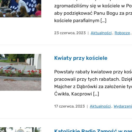
zgromadziliśmy się w kościele w Po
aby podziękować Panu Bogu za prz
kościele parafialnym […]
23 czerwca, 2023
Aktualności
,
Robocze
Kwiaty przy kościele
Powstały rabaty kwiatowe przy kośc
pracowali przy tych rabatach. Dzię
Majcher z Dąbrówki za założenie ty
Ćwikła, Kacprowi […]
17 czerwca, 2023
Aktualności
,
Wydarzen
Katolickie Radio Zamość w nasz