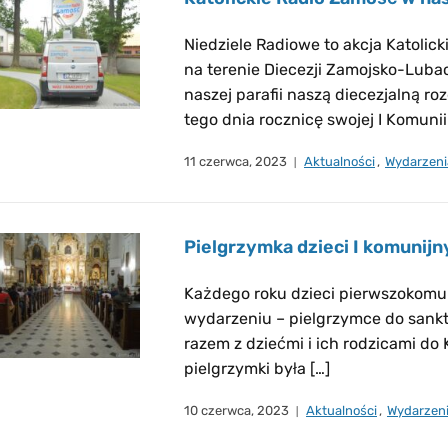
Niedziele Radiowe to akcja Katoli
na terenie Diecezji Zamojsko-Lubac
naszej parafii naszą diecezjalną ro
tego dnia rocznicę swojej I Komunii
11 czerwca, 2023
Aktualności
,
Wydarzeni
Pielgrzymka dzieci I komunij
Każdego roku dzieci pierwszokomu
wydarzeniu – pielgrzymce do sankt
razem z dziećmi i ich rodzicami d
pielgrzymki była […]
10 czerwca, 2023
Aktualności
,
Wydarzen