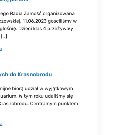
ckiego Radia Zamość organizowana
zowskiej. 11.06.2023 gościliśmy w
zgłośnię. Dzieci klas 4 przeżywały
 […]
a
nych do Krasnobrodu
nijne biorą udział w wyjątkowym
uarium. W tym roku udaliśmy się
o Krasnobrodu. Centralnym punktem
ia