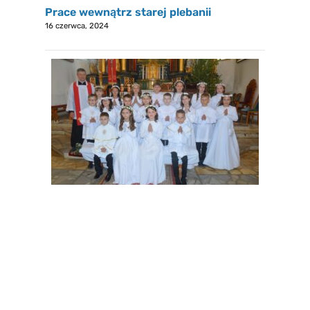
Prace wewnątrz starej plebanii
16 czerwca, 2024
I Komunia św.
20 maja, 2024
Dnia 19 maja 2024 roku w naszej parafii odbyła
Dowiedz się więcej
się…