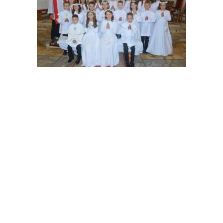
I Komunia św.
20 maja, 2024
Dnia 19 maja 2024 roku w naszej parafii odbyła
Dowiedz się więcej
się…
Parafia św. Jana Chrzciciela w Potoku Górnym