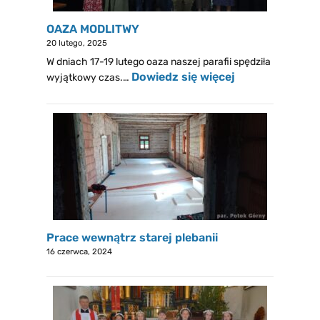
OAZA MODLITWY
20 lutego, 2025
W dniach 17-19 lutego oaza naszej parafii spędziła
Dowiedz się więcej
wyjątkowy czas.…
Prace wewnątrz starej plebanii
16 czerwca, 2024