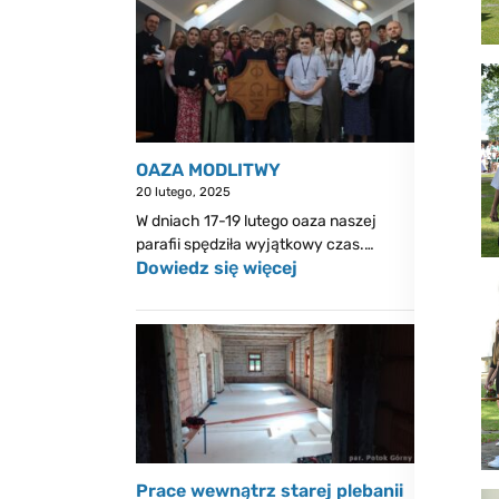
OAZA MODLITWY
20 lutego, 2025
W dniach 17-19 lutego oaza naszej
parafii spędziła wyjątkowy czas.…
Dowiedz się więcej
Prace wewnątrz starej plebanii