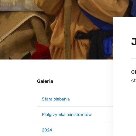
Ok
s
Galeria
Stara plebania
Pielgrzymka ministrantów
2024